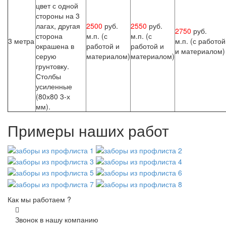
цвет с одной
стороны на 3
лагах, другая
2500
руб.
2550
руб.
2750
руб.
сторона
м.п. (с
м.п. (с
3 метра
м.п. (с работой
окрашена в
работой и
работой и
и материалом)
серую
материалом)
материалом)
грунтовку.
Столбы
усиленные
(80х80 3-х
мм).
Примеры наших работ
Как мы работаем ?
Звонок в нашу компанию