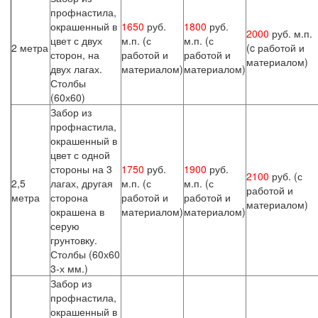
профнастила,
окрашенный в
1650
руб.
1800
руб.
2000
руб. м.п.
цвет с двух
м.п. (с
м.п. (с
2 метра
(c работой и
сторон, на
работой и
работой и
материалом)
двух лагах.
материалом)
материалом)
Столбы
(60х60)
Забор из
профнастила,
окрашенный в
цвет с одной
стороны на 3
1750
руб.
1900
руб.
2100
руб. (с
2,5
лагах, другая
м.п. (с
м.п. (с
работой и
метра
сторона
работой и
работой и
материалом)
окрашена в
материалом)
материалом)
серую
грунтовку.
Столбы (60х60
3-х мм.)
Забор из
профнастила,
окрашенный в