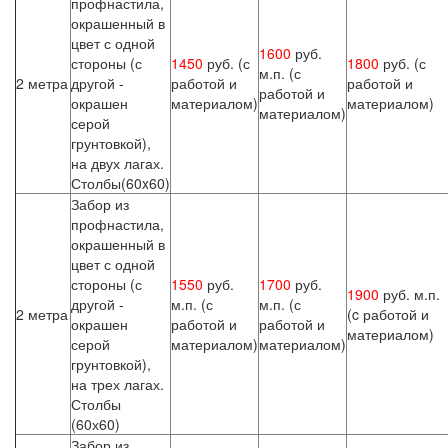
профнастила,
окрашенный в
цвет с одной
1600
руб.
стороны (с
1450
руб. (с
1800
руб. (с
м.п. (с
2 метра
другой -
работой и
работой и
работой и
окрашен
материалом)
материалом)
материалом)
серой
грунтовкой),
на двух лагах.
Столбы(60x60)
Забор из
профнастила,
окрашенный в
цвет с одной
стороны (с
1550
руб.
1700
руб.
1900
руб. м.п.
другой -
м.п. (с
м.п. (с
2 метра
(c работой и
окрашен
работой и
работой и
материалом)
серой
материалом)
материалом)
грунтовкой),
на трех лагах.
Столбы
(60х60)
Забор из