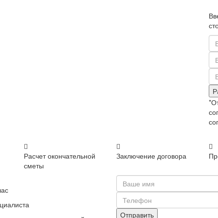
Вв
ст
Р
*О
со
со
Расчет окончательной
Заключение договора
Пр
сметы
час
ециалиста
Отправить