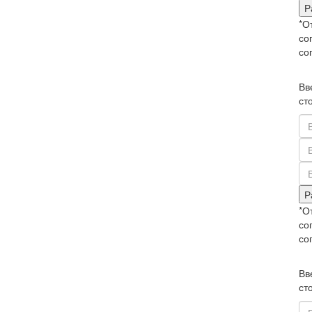
Р
*О
со
со
Вв
ст
Р
*О
со
со
Вв
ст