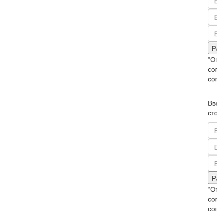
Р
*О
со
со
Вв
ст
Р
*О
со
со