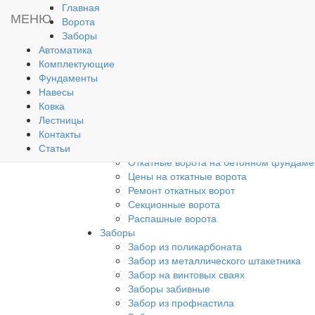
Главная
Главная
МЕНЮ
Ворота
Ворота
Заборы
Откатные ворота из поликарбоната
Автоматика
Откатные ворота на сваях
Комплектующие
Откатные ворота из профнастила
Фундаменты
Откатные ворота решетчатые
Навесы
Ворота из профнастила с ковкой
Ковка
Откатные деревянные ворота
Лестницы
Откатные ворота из сэндвич-панелей
Контакты
Кованые откатные ворота
Статьи
Откатные ворота из евроштакетника
Откатные ворота на бетонном фундаме
Цены на откатные ворота
Ремонт откатных ворот
Секционные ворота
Распашные ворота
Заборы
Забор из поликарбоната
Забор из металлического штакетника
Забор на винтовых сваях
Заборы забивные
Забор из профнастила