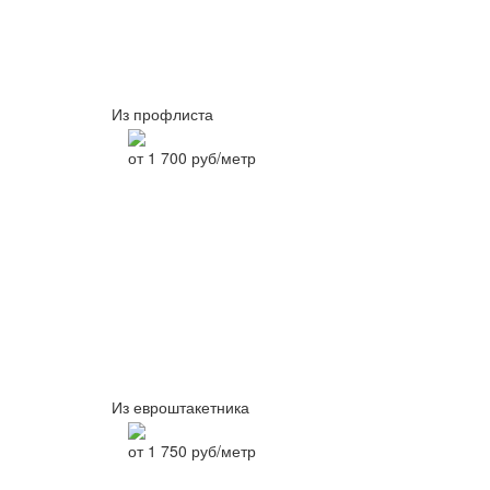
Из профлиста
от
1 700
руб/метр
Из евроштакетника
от
1 750
руб/метр