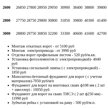
2600
26850
27800
28950
29950
30900
38400
38800
39800
2800
27750
28750
29800
30800
31850
39800
40300
41400
3000
28800
29750
30850
32200
33300
40600
41600
42700
Монтаж откатных ворот - от 5100 руб
Монтаж электропривода - от 3990 руб
Отделка ворот профильным листом - 520 руб/м.кв.
Установка фотоэлементов (с электропроводкой)- 4040
руб
Установка сигнальной лампы ( с электропроводкой) -
1850 руб
Монолитно-бетонный фундамент для ворот ( с учетом
материалов)-7050 руб/м/п
Фундамент для ворот на винтовых сваях ф108 мм ( 2 шт
+ швеллер) - 10050 руб
Фундамент для ворот на сваях ТИСЭ ( 2 шт ф250 мм) -
11990 руб
Зубчатая рейка с установкой на раму - 500 руб/м.п.